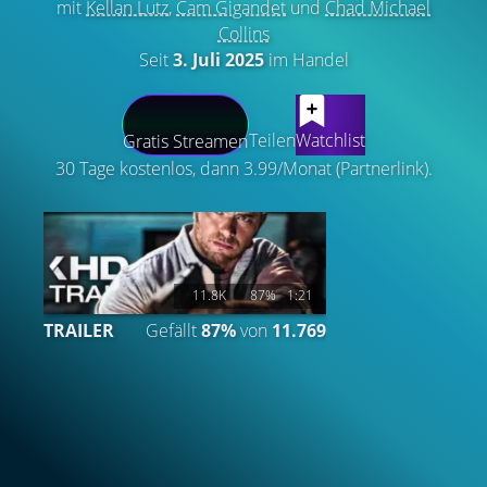
mit
Kellan Lutz
,
Cam Gigandet
und
Chad Michael
Collins
Seit
3. Juli 2025
im Handel
LATEST CONTENT
Teilen
Watchlist
Gratis Streamen
30 Tage kostenlos, dann 3.99/Monat (Partnerlink).
11.8K
87%
1:21
TRAILER
Gefällt
87%
von
11.769