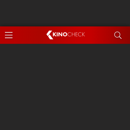
KINO
CHECK
App
DEMNÄCHST IM KINO
Steckerlfischfiasko
Ice Cream Man
Das Ende der Sterne
Exit 8
You, Me & Italy
Marsupilami