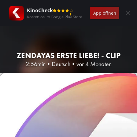
KinoCheck
App öffnen
Kostenlos im Google Play Store
ZENDAYAS ERSTE LIEBE! - CLIP
2:56min
•
Deutsch
•
vor 4 Monaten