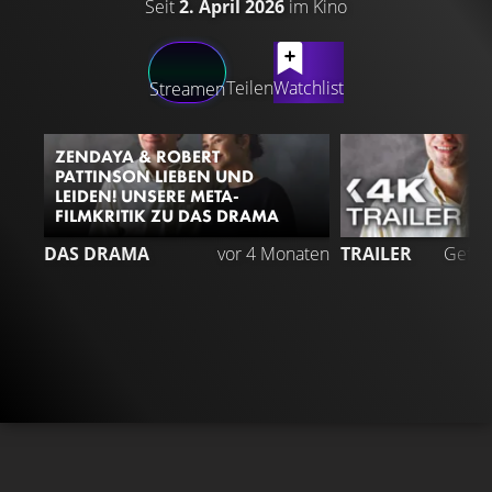
Seit
2. April 2026
im Kino
LATEST CONTENT
Teilen
Watchlist
Streamen
ZENDAYA & ROBERT
PATTINSON LIEBEN UND
LEIDEN! UNSERE META-
FILMKRITIK ZU DAS DRAMA
DAS DRAMA
vor 4 Monaten
TRAILER
Gefäll