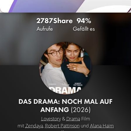
2787
Share
94%
Aufrufe
Gefällt es
DAS DRAMA: NOCH MAL AUF
ANFANG
(2026)
Lovestory
&
Drama
Film
mit
Zendaya
,
Robert Pattinson
und
Alana Haim