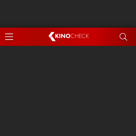
KINO
CHECK
App
DEMNÄCHST IM KINO
Steckerlfischfiasko
The Invite
Ice Cream Man
Das Ende der Sterne
Exit 8
You, Me & Italy