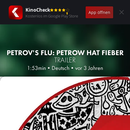
KinoCheck
App öffnen
Kostenlos im Google Play Store
PETROV'S FLU: PETROW HAT FIEBER
TRAILER
1:53min
•
Deutsch
•
vor 3 Jahren