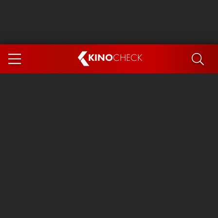
KINO
CHECK
App
DEMNÄCHST IM KINO
Steckerlfischfiasko
The Invite
Ice Cream Man
Das Ende der Sterne
Exit 8
You, Me & Italy