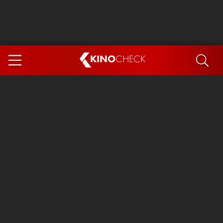
KINO
CHECK
App
DEMNÄCHST IM KINO
Steckerlfischfiasko
Ice Cream Man
Das Ende der Sterne
Exit 8
You, Me & Italy
Marsupilami