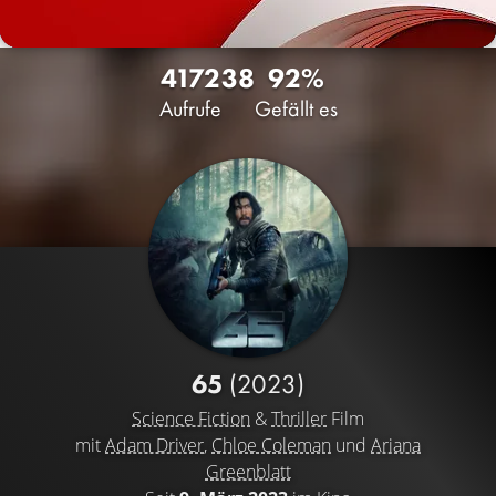
4172
38
92%
Aufrufe
Gefällt es
65
(2023)
Science Fiction
&
Thriller
Film
mit
Adam Driver
,
Chloe Coleman
und
Ariana
Greenblatt