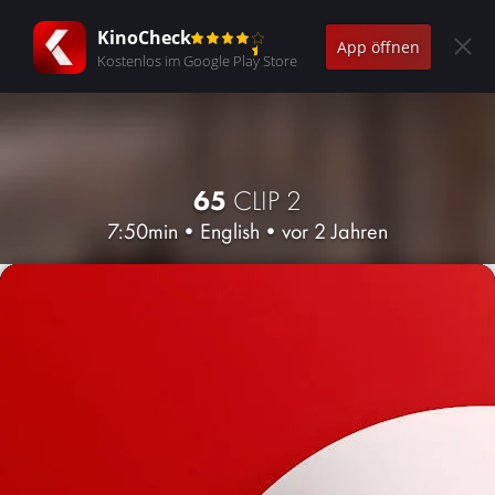
KinoCheck
App öffnen
Kostenlos im Google Play Store
65
CLIP 2
7:50min
•
English
•
vor 2 Jahren