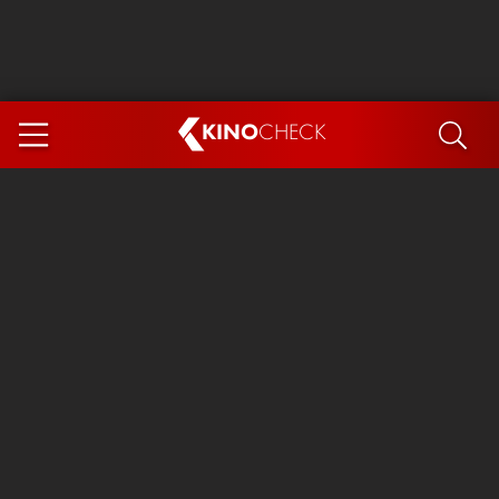
KINO
CHECK
App
DEMNÄCHST IM KINO
Steckerlfischfiasko
The Invite
Ice Cream Man
Das Ende der Sterne
Exit 8
You, Me & Italy