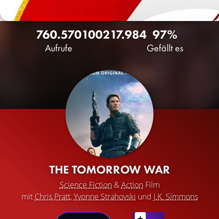
760.570
1002
17.984
97%
Aufrufe
Gefällt es
THE TOMORROW WAR
Science Fiction
&
Action
Film
mit
Chris Pratt
,
Yvonne Strahovski
und
J.K. Simmons