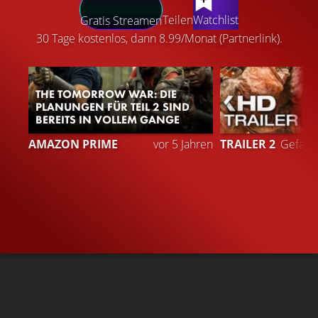
LATEST CONTENT
Teilen
Watchlist
Gratis Streamen
30 Tage kostenlos, dann 8.99/Monat (Partnerlink).
THE TOMORROW WAR: DIE
PLANUNGEN FÜR TEIL 2 SIND
BEREITS IN VOLLEM GANGE
1
AMAZON PRIME
vor 5 Jahren
TRAILER 2
Gefällt