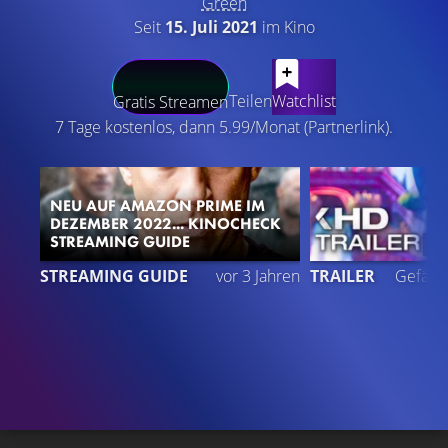
Green
Seit
15. Juli 2021
im Kino
LATEST CONTENT
Teilen
Watchlist
Gratis Streamen
7 Tage kostenlos, dann 5.99/Monat (Partnerlink).
NEU AUF AMAZON PRIME IM
DEZEMBER 2022... KINOCHECK
STREAMING GUIDE
9
STREAMING GUIDE
vor 3 Jahren
TRAILER
Gefällt