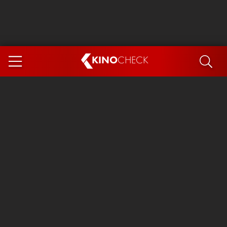
KINO
CHECK
App
DEMNÄCHST IM KINO
Steckerlfischfiasko
Ice Cream Man
Das Ende der Sterne
Exit 8
You, Me & Italy
Marsupilami