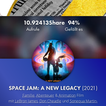
10.924
13
Share
94%
Aufrufe
Gefällt es
SPACE JAM: A NEW LEGACY
(2021)
Familie
,
Abenteuer
&
Animation
Film
mit
LeBron James
,
Don Cheadle
und
Sonequa Martin-