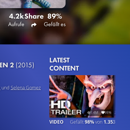
4.2k
Share
89%
Aufrufe
Gefällt es
LATEST
IEN 2
(2015)
CONTENT
g
und
Selena Gomez
1.4M
98%
2:27
VIDEO
Gefällt
98%
von
1.353.282