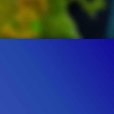
728K
98%
1:32
37.6K
VIDEO
Gefällt
98%
von
728.043
CLIP & TRAILER
Gefällt
97%
von
37.567