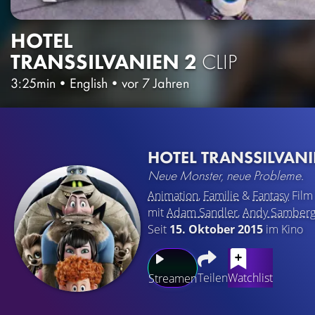
HOTEL
TRANSSILVANIEN 2
CLIP
3:25min
•
English
•
vor 7 Jahren
HOTEL TRANSSILVAN
Neue Monster, neue Probleme.
Animation
,
Familie
&
Fantasy
Film
mit
Adam Sandler
,
Andy Samber
Seit
15. Oktober 2015
im Kino
Teilen
Watchlist
Streamen