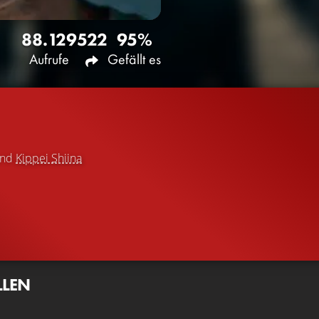
88.129
522
95%
Aufrufe
Gefällt es
nd
Kippei Shiina
LLEN