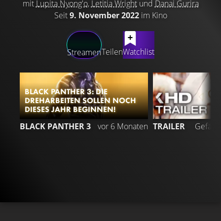
mit
Lupita Nyong'o
,
Letitia Wright
und
Danai Gurira
Seit
9. November 2022
im Kino
LATEST CONTENT
Teilen
Watchlist
Streamen
BLACK PANTHER 3: DIE
DREHARBEITEN SOLLEN NOCH
DIESES JAHR BEGINNEN!
BLACK PANTHER 3
vor 6 Monaten
TRAILER
Gefällt