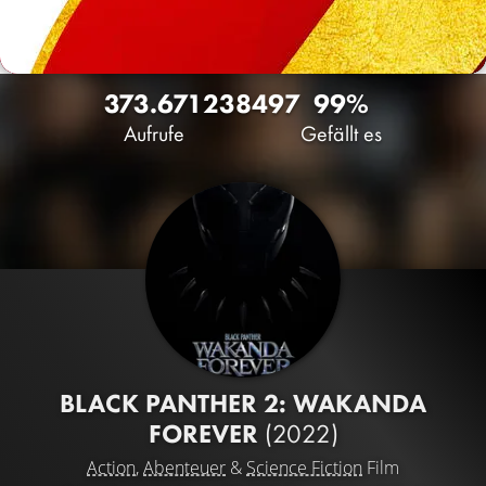
373.671
238
497
99%
Aufrufe
Gefällt es
BLACK PANTHER 2: WAKANDA
FOREVER
(2022)
Action
,
Abenteuer
&
Science Fiction
Film