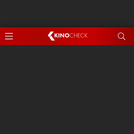
KINO
CHECK
App
DEMNÄCHST IM KINO
Steckerlfischfiasko
Ice Cream Man
Das Ende der Sterne
Exit 8
You, Me & Italy
Marsupilami