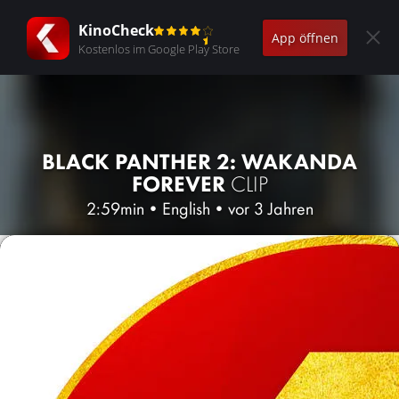
KinoCheck
App öffnen
Kostenlos im Google Play Store
BLACK PANTHER 2: WAKANDA
FOREVER
CLIP
2:59min
•
English
•
vor 3 Jahren