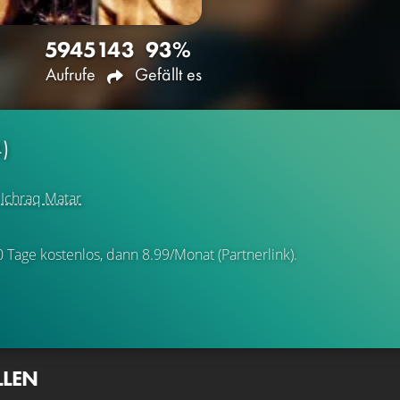
5945
143
93%
Aufrufe
Gefällt es
)
d
Ichraq Matar
0 Tage kostenlos, dann 8.99/Monat (Partnerlink).
LLEN