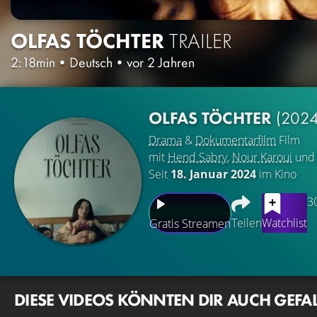
OLFAS TÖCHTER
TRAILER
2:18min
•
Deutsch
•
vor 2 Jahren
OLFAS TÖCHTER
(2024
Drama
&
Dokumentarfilm
Film
mit
Hend Sabry
,
Nour Karoui
un
Seit
18. Januar 2024
im Kino
3
Teilen
Watchlist
Gratis Streamen
DIESE VIDEOS KÖNNTEN DIR AUCH GEFA