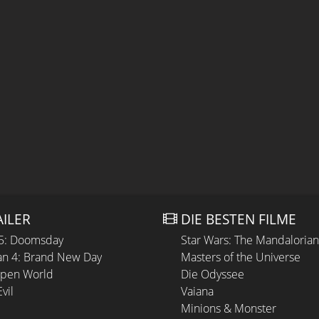
AILER
DIE BESTEN FILME
 5: Doomsday
Star Wars: The Mandaloria
n 4: Brand New Day
Masters of the Universe
Open World
Die Odyssee
vil
Vaiana
Minions & Monster