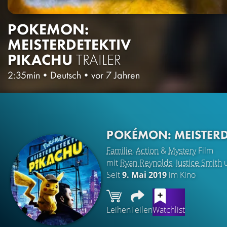
POKEMON:
MEISTERDETEKTIV
PIKACHU
TRAILER
2:35min
•
Deutsch
•
vor 7 Jahren
POKÉMON: MEISTERD
Familie
,
Action
&
Mystery
Film
mit
Ryan Reynolds
,
Justice Smith
Seit
9. Mai 2019
im Kino
Leihen
Teilen
Watchlist