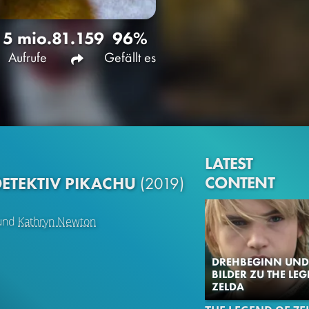
5 mio.
81.159
96%
Aufrufe
Gefällt es
LATEST
CONTENT
ETEKTIV PIKACHU
(2019)
und
Kathryn Newton
DREHBEGINN UND 
BILDER ZU THE LE
ZELDA