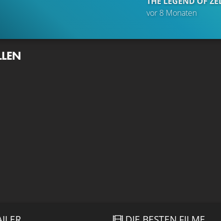
THE LEGEND OF ZE
vor 8 Monaten
LLEN
AILER
DIE BESTEN FILME