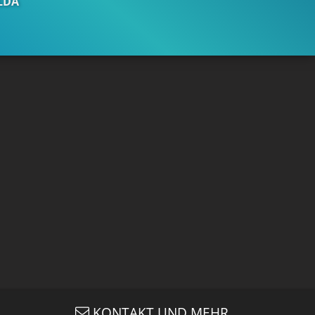
LDA
TRAILER 2
Gefällt
98%
von
566.746
KONTAKT UND MEHR