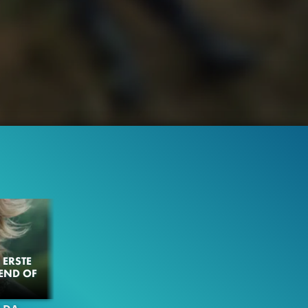
ERSTE
GEND OF
566.7K
98%
2:36