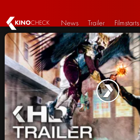
News
Trailer
Filmstarts
KINO
CHECK