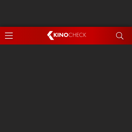
KINO
CHECK
App
DEMNÄCHST IM KINO
Steckerlfischfiasko
Ice Cream Man
Das Ende der Sterne
Exit 8
You, Me & Italy
Marsupilami