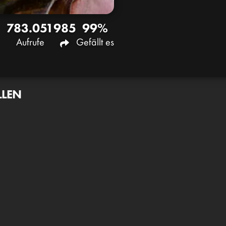
783.051
985
99%
Aufrufe
Gefällt es
LLEN