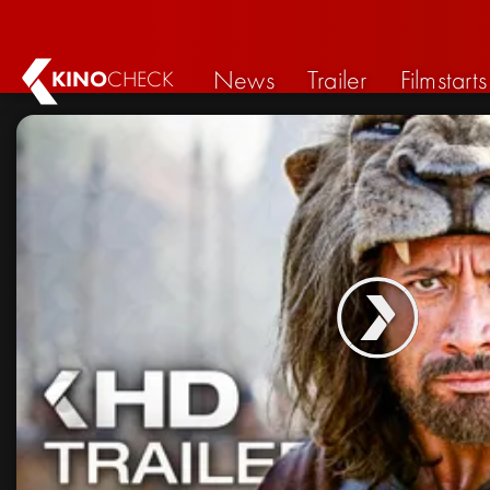
News
Trailer
Filmstarts
KINO
CHECK