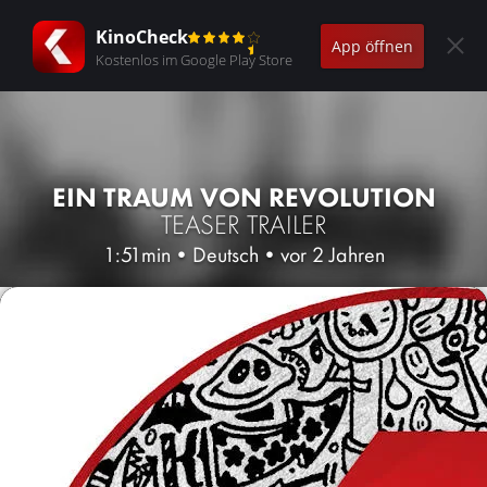
KinoCheck
App öffnen
Kostenlos im Google Play Store
EIN TRAUM VON REVOLUTION
TEASER TRAILER
1:51min
•
Deutsch
•
vor 2 Jahren