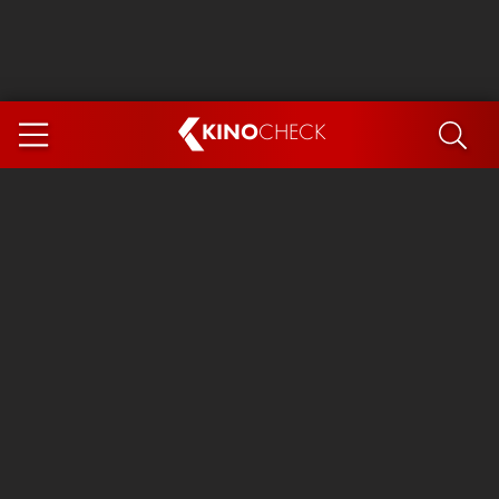
KINO
CHECK
App
DEMNÄCHST IM KINO
Steckerlfischfiasko
Ice Cream Man
Das Ende der Sterne
Exit 8
You, Me & Italy
Marsupilami