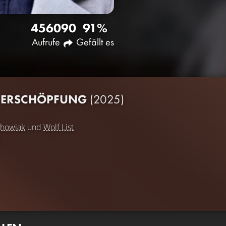
4560
90
91%
Aufrufe
Gefällt es
 ERSCHÖPFUNG
(2025)
chowiak
und
Wolf List