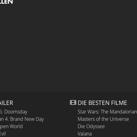
LLEN
AILER
DIE BESTEN FILME
 5: Doomsday
Star Wars: The Mandaloria
n 4: Brand New Day
Masters of the Universe
Open World
Die Odyssee
vil
Vaiana