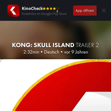
KinoCheck
App öffnen
Kostenlos im Google Play Store
KONG: SKULL ISLAND
TRAILER 2
2:32min
•
Deutsch
•
vor 9 Jahren