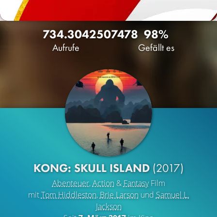
734.304
250
7478
98%
Aufrufe
Gefällt es
KONG: SKULL ISLAND
(2017)
Abenteuer
,
Action
&
Fantasy
Film
mit
Tom Hiddleston
,
Brie Larson
und
Samuel L.
Jackson