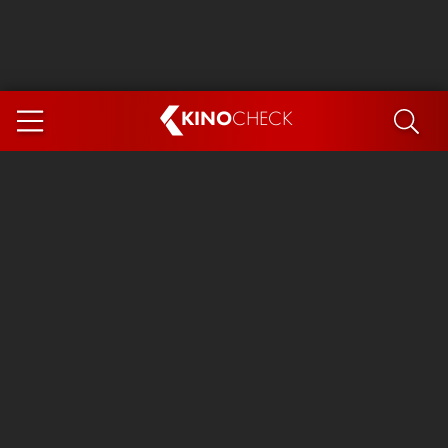
KINO
CHECK
App
DEMNÄCHST IM KINO
Steckerlfischfiasko
Ice Cream Man
Das Ende der Sterne
Exit 8
You, Me & Italy
Marsupilami