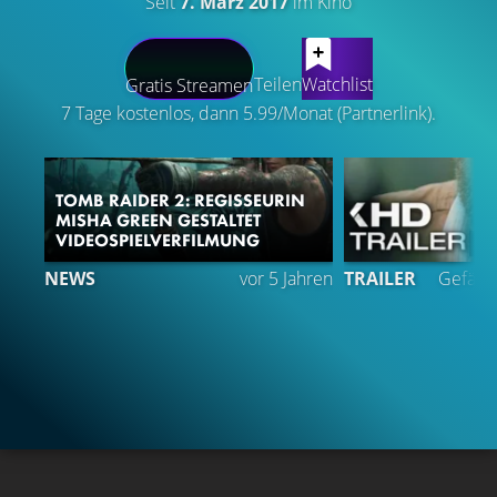
Seit
7. März 2017
im Kino
LATEST CONTENT
Teilen
Watchlist
Gratis Streamen
7 Tage kostenlos, dann 5.99/Monat (Partnerlink).
TOMB RAIDER 2: REGISSEURIN
MISHA GREEN GESTALTET
VIDEOSPIELVERFILMUNG
6
NEWS
vor 5 Jahren
TRAILER
Gefällt