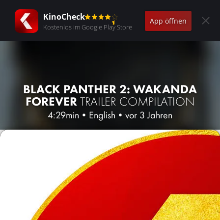
KinoCheck
App öffnen
Kostenlos im Google Play Store
BLACK PANTHER 2: WAKANDA
FOREVER
TRAILER COMPILATION
4:29min
•
English
•
vor 3 Jahren