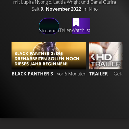
mit
Lupita Nyong'o
,
Letitia Wright
und
Danai Gurira
Seit
9. November 2022
im Kino
LATEST CONTENT
Teilen
Watchlist
Streamen
BLACK PANTHER 3: DIE
DREHARBEITEN SOLLEN NOCH
DIESES JAHR BEGINNEN!
5
BLACK PANTHER 3
vor 6 Monaten
TRAILER
Gefällt