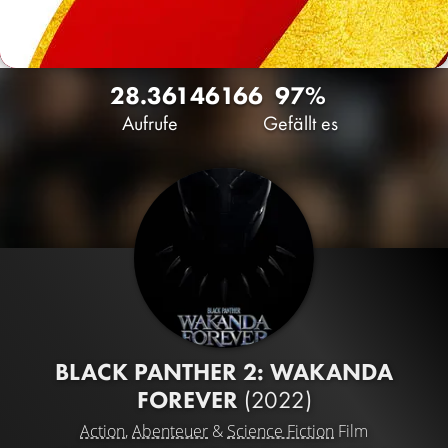
28.361
46
166
97%
Aufrufe
Gefällt es
BLACK PANTHER 2: WAKANDA
FOREVER
(2022)
Action
,
Abenteuer
&
Science Fiction
Film