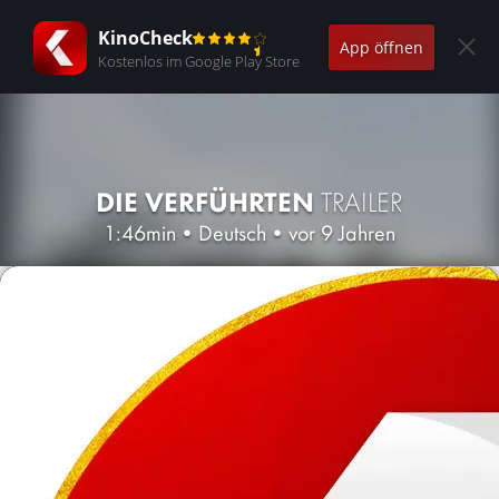
KinoCheck
App öffnen
Kostenlos im Google Play Store
DIE VERFÜHRTEN
TRAILER
1:46min
•
Deutsch
•
vor 9 Jahren