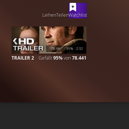
LATEST CONTENT
Leihen
Teilen
Watchlist
78.4K
95%
2:32
TRAILER 2
Gefällt
95%
von
78.441