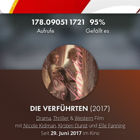
178.090
51
1721
95%
Aufrufe
Gefällt es
DIE VERFÜHRTEN
(2017)
Drama
,
Thriller
&
Western
Film
mit
Nicole Kidman
,
Kirsten Dunst
und
Elle Fanning
Seit
29. Juni 2017
im Kino