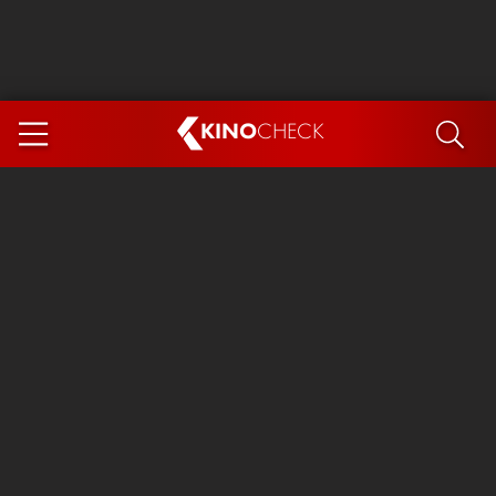
KINO
CHECK
App
DEMNÄCHST IM KINO
Steckerlfischfiasko
The Invite
Ice Cream Man
Das Ende der Sterne
Exit 8
You, Me & Italy