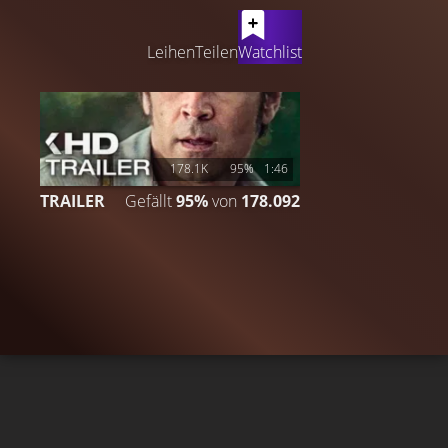
LATEST CONTENT
Leihen
Teilen
Watchlist
178.1K
95%
1:46
TRAILER
Gefällt
95%
von
178.092