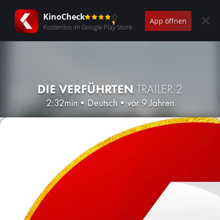
KinoCheck
App öffnen
Kostenlos im Google Play Store
DIE VERFÜHRTEN
TRAILER 2
2:32min
•
Deutsch
•
vor 9 Jahren