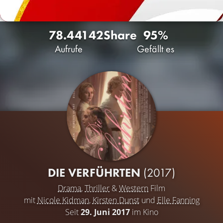
78.441
42
Share
95%
Aufrufe
Gefällt es
DIE VERFÜHRTEN
(2017)
Drama
,
Thriller
&
Western
Film
mit
Nicole Kidman
,
Kirsten Dunst
und
Elle Fanning
Seit
29. Juni 2017
im Kino