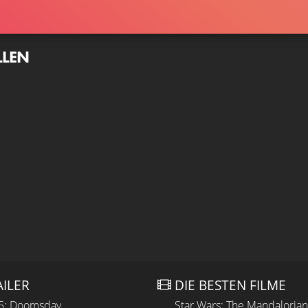
LLEN
AILER
DIE BESTEN FILME
 5: Doomsday
Star Wars: The Mandaloria