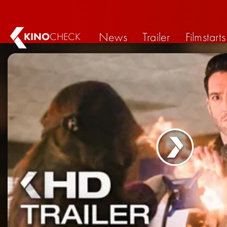
News
Trailer
Filmstarts
KINO
CHECK