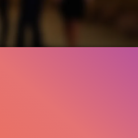
502.7K
96%
1:59
22.5K
94%
1:19
efällt
96%
von
502.727
TRAILER
Gefällt
94%
von
22.461