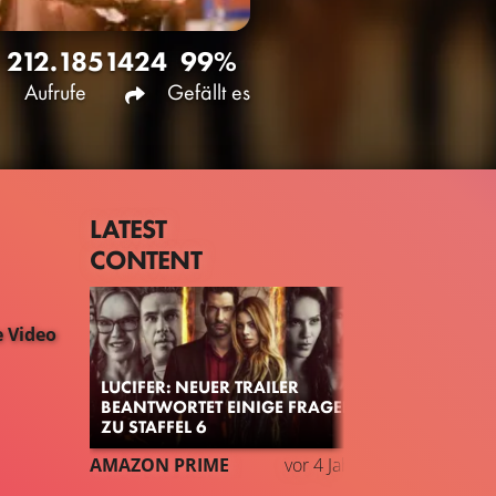
212.185
1424
99%
Aufrufe
Gefällt es
LATEST
CONTENT
 Video
LUCIFER: NEUER TRAILER
BEANTWORTET EINIGE FRAGEN
ZU STAFFEL 6
AMAZON PRIME
vor 4 Jahren
TRAILER
G