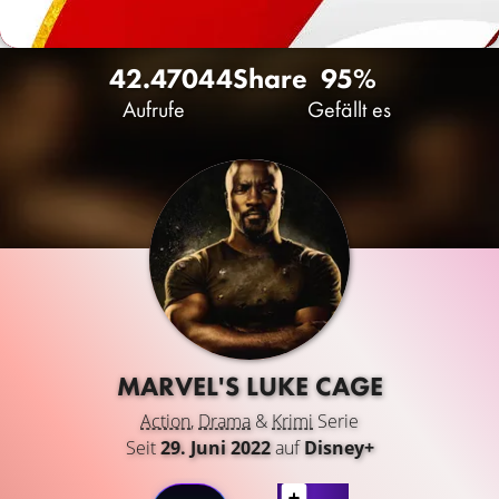
42.470
44
Share
95%
Aufrufe
Gefällt es
MARVEL'S LUKE CAGE
Action
,
Drama
&
Krimi
Serie
Seit
29. Juni 2022
auf
Disney+