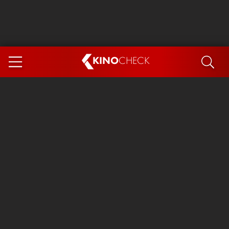
KINO
CHECK
App
DEMNÄCHST IM KINO
Steckerlfischfiasko
Ice Cream Man
Das Ende der Sterne
Exit 8
You, Me & Italy
Marsupilami