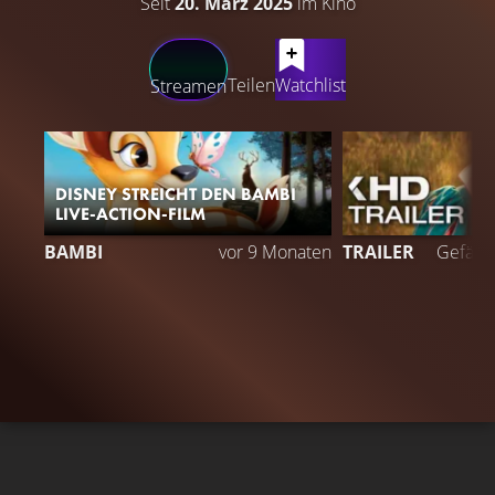
Seit
20. März 2025
im Kino
LATEST CONTENT
Teilen
Watchlist
Streamen
DISNEY STREICHT DEN BAMBI
LIVE-ACTION-FILM
BAMBI
vor 9 Monaten
TRAILER
Gefällt