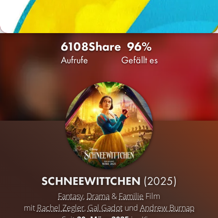
6108
Share
96%
Aufrufe
Gefällt es
SCHNEEWITTCHEN
(2025)
Fantasy
,
Drama
&
Familie
Film
mit
Rachel Zegler
,
Gal Gadot
und
Andrew Burnap