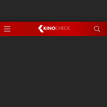
KINO
CHECK
App
DEMNÄCHST IM KINO
Steckerlfischfiasko
Ice Cream Man
Das Ende der Sterne
Exit 8
You, Me & Italy
Marsupilami