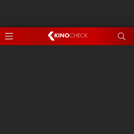
KINO
CHECK
App
DEMNÄCHST IM KINO
Steckerlfischfiasko
Ice Cream Man
Das Ende der Sterne
Exit 8
You, Me & Italy
Marsupilami