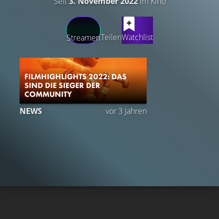
Seit
3. November 2022
im Kino
LATEST CONTENT
Teilen
Watchlist
Streamen
FILMHIGHLIGHTS 2022: DAS
SIND DIE SIEGER DER
COMMUNITY
NEWS
vor 3 Jahren