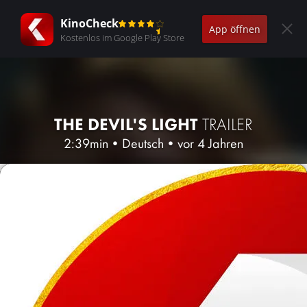
KinoCheck
App öffnen
Kostenlos im Google Play Store
THE DEVIL'S LIGHT
TRAILER
2:39min
•
Deutsch
•
vor 4 Jahren