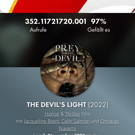
352.117
217
20.001
97%
Aufrufe
Gefällt es
THE DEVIL'S LIGHT
(2022)
Horror
&
Thriller
Film
mit
Jacqueline Byers
,
Colin Salmon
und
Christian
Navarro