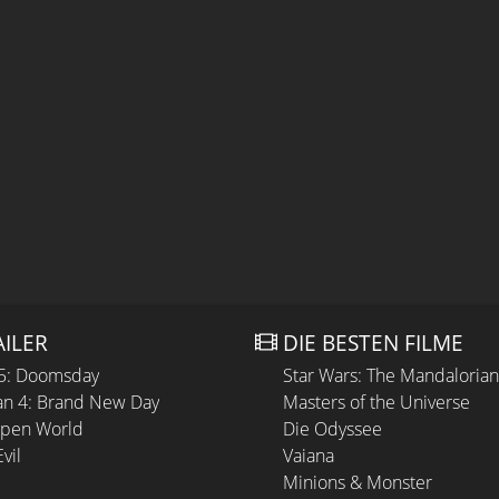
AILER
DIE BESTEN FILME
 5: Doomsday
Star Wars: The Mandaloria
n 4: Brand New Day
Masters of the Universe
Open World
Die Odyssee
vil
Vaiana
Minions & Monster