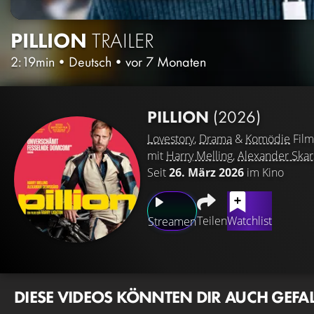
PILLION
TRAILER
2:19min
•
Deutsch
•
vor 7 Monaten
PILLION
(2026)
Lovestory
,
Drama
&
Komödie
Film
mit
Harry Melling
,
Alexander Skar
Seit
26. März 2026
im Kino
Teilen
Watchlist
Streamen
DIESE VIDEOS KÖNNTEN DIR AUCH GEFA