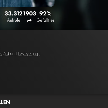
33.312
1903
92%
Aufrufe
Gefällt es
sgård
und
Lesley Sharp
LLEN