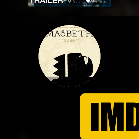
195.3K
99%
2:23