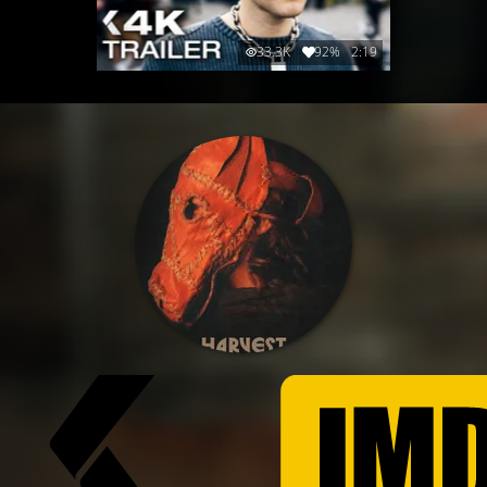
33.3K
92%
2:19