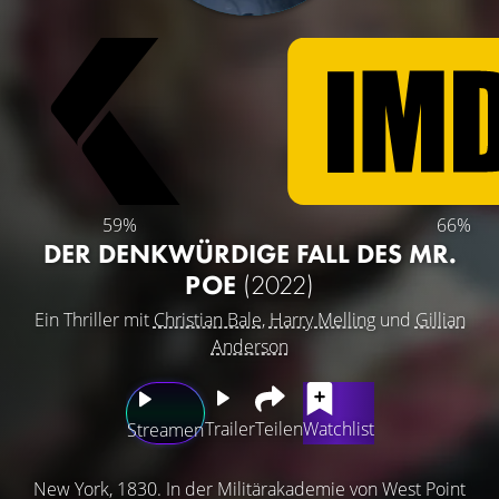
59%
66%
DER DENKWÜRDIGE FALL DES MR.
POE
(2022)
Ein Thriller mit
Christian Bale
,
Harry Melling
und
Gillian
Anderson
Trailer
Teilen
Watchlist
Streamen
New York, 1830. In der Militärakademie von West Point