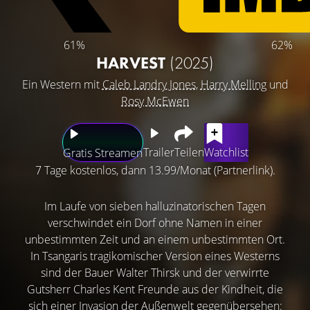
61%
62%
HARVEST
(2025)
Ein Western mit
Caleb Landry Jones
,
Harry Melling
und
Rosy McEwen
Trailer
Teilen
Watchlist
Gratis Streamen
7 Tage kostenlos, dann 13.99/Monat (Partnerlink).
Im Laufe von sieben halluzinatorischen Tagen
verschwindet ein Dorf ohne Namen in einer
unbestimmten Zeit und an einem unbestimmten Ort.
In Tsangaris tragikomischer Version eines Westerns
sind der Bauer Walter Thirsk und der verwirrte
Gutsherr Charles Kent Freunde aus der Kindheit, die
sich einer Invasion der Außenwelt gegenübersehen: