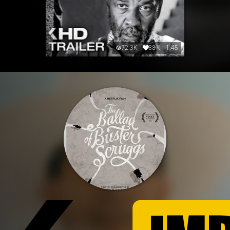
72.3K
88%
1:45