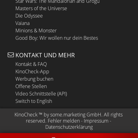
Star Wars: The Mandalorian and Grogu
Masters of the Universe
Die Odyssee
Vaiana
Minions & Monster
Good Boy: Wir wollen nur dein Bestes
KONTAKT UND MEHR
Kontakt & FAQ
KinoCheck-App
Werbung buchen
Offene Stellen
Video Schnittstelle (API)
Switch to English
KinoCheck
 ™ by 
some.marketing GmbH
. All rights 
reserved.
Fehler melden
 - 
Impressum
 - 
Datenschutzerklärung