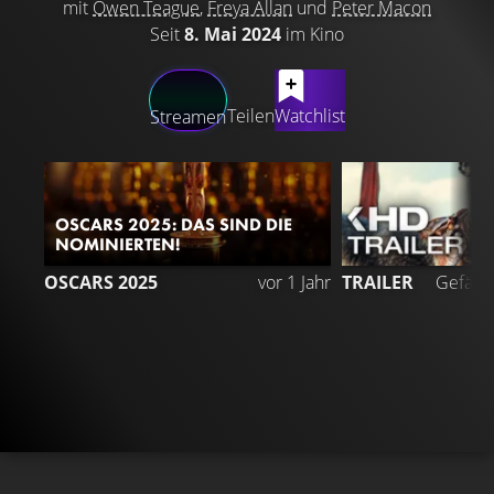
mit
Owen Teague
,
Freya Allan
und
Peter Macon
Seit
8. Mai 2024
im Kino
LATEST CONTENT
Teilen
Watchlist
Streamen
OSCARS 2025: DAS SIND DIE
NOMINIERTEN!
7
OSCARS 2025
vor 1 Jahr
TRAILER
Gefällt