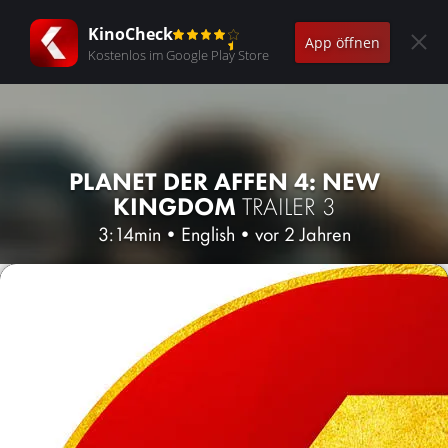
KinoCheck
App öffnen
Kostenlos im Google Play Store
PLANET DER AFFEN 4: NEW
KINGDOM
TRAILER 3
3:14min
•
English
•
vor 2 Jahren