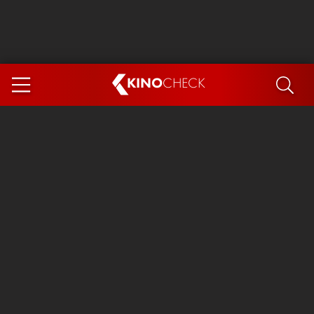
KINO
CHECK
App
DEMNÄCHST IM KINO
Steckerlfischfiasko
The Invite
Ice Cream Man
Das Ende der Sterne
Exit 8
You, Me & Italy