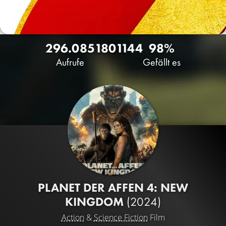
296.085
180
1144
98%
Aufrufe
Gefällt es
PLANET DER AFFEN 4: NEW
KINGDOM
(2024)
Action
&
Science Fiction
Film