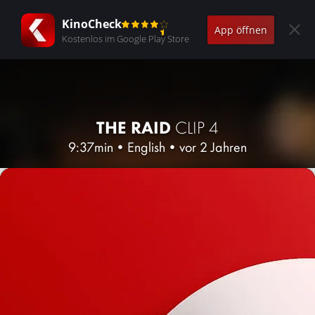
KinoCheck
App öffnen
Kostenlos im Google Play Store
THE RAID
CLIP 4
9:37min
•
English
•
vor 2 Jahren