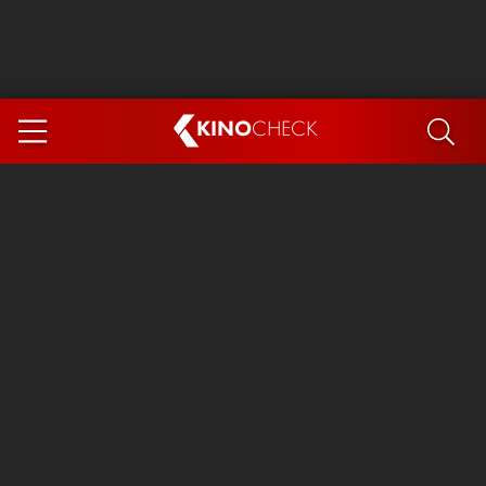
KINO
CHECK
App
DEMNÄCHST IM KINO
Steckerlfischfiasko
Ice Cream Man
Das Ende der Sterne
Exit 8
You, Me & Italy
Marsupilami