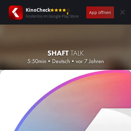
KinoCheck
App öffnen
Kostenlos im Google Play Store
SHAFT
TALK
5:50min
•
Deutsch
•
vor 7 Jahren