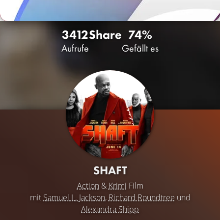
3412
Share
74%
Aufrufe
Gefällt es
SHAFT
Action
&
Krimi
Film
mit
Samuel L. Jackson
,
Richard Roundtree
und
Alexandra Shipp