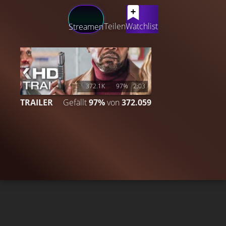
LATEST CONTENT
Teilen
Watchlist
Streamen
372.1K
97%
2:03
TRAILER
Gefällt
97%
von
372.059