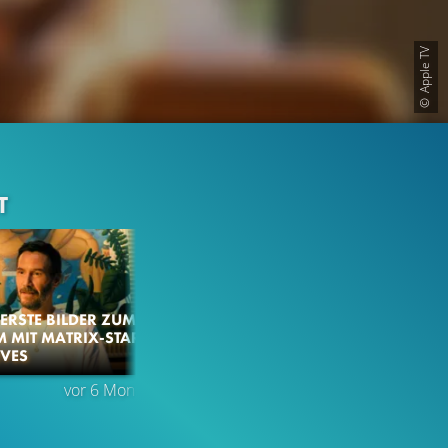
Apple TV
T
ERSTE BILDER ZUM
M MIT MATRIX-STAR
VES
vor 6 Monaten