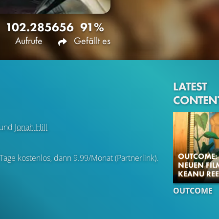
102.285
656
91%
Aufrufe
Gefällt es
LATEST
CONTEN
und
Jonah Hill
OUTCOME: 
 Tage kostenlos, dann 9.99/Monat (Partnerlink).
NEUEN FIL
KEANU REE
OUTCOME