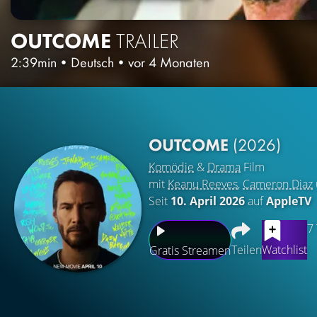
OUTCOME
TRAILER
2:39min
•
Deutsch
•
vor 4 Monaten
OUTCOME
(2026)
Komödie
&
Drama
Film
mit
Keanu Reeves
,
Cameron Diaz
Seit
10. April 2026
auf
AppleTV
7
Teilen
Watchlist
Gratis Streamen