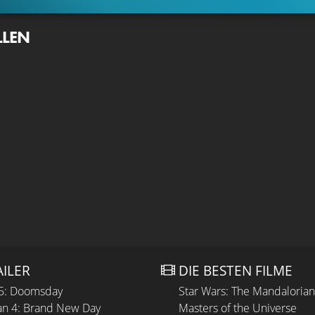
LLEN
AILER
DIE BESTEN FILME
 5: Doomsday
Star Wars: The Mandaloria
n 4: Brand New Day
Masters of the Universe