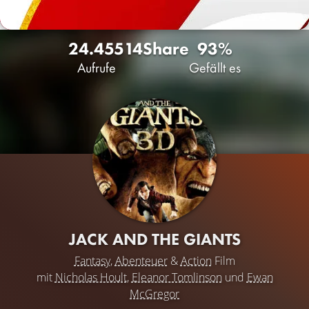
24.455
14
Share
93%
Aufrufe
Gefällt es
JACK AND THE GIANTS
Fantasy
,
Abenteuer
&
Action
Film
mit
Nicholas Hoult
,
Eleanor Tomlinson
und
Ewan
McGregor