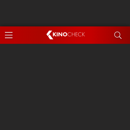
KINO
CHECK
App
DEMNÄCHST IM KINO
Steckerlfischfiasko
Ice Cream Man
Das Ende der Sterne
Exit 8
You, Me & Italy
Marsupilami