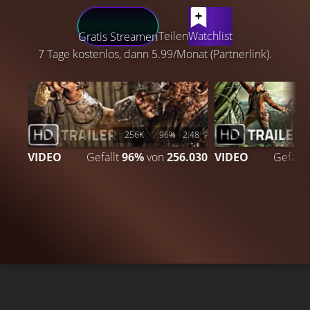
LATEST CONTENT
Teilen
Watchlist
Gratis Streamen
7 Tage kostenlos, dann 5.99/Monat (Partnerlink).
256K
96%
2:48
1
VIDEO
Gefällt
96%
von
256.030
VIDEO
Gefällt