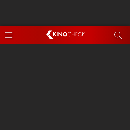
KINO
CHECK
App
DEMNÄCHST IM KINO
Steckerlfischfiasko
Ice Cream Man
Das Ende der Sterne
Exit 8
You, Me & Italy
Marsupilami