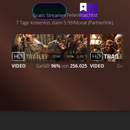
LATEST CONTENT
Teilen
Watchlist
Gratis Streamen
7 Tage kostenlos, dann 5.99/Monat (Partnerlink).
256K
96%
2:48
VIDEO
Gefällt
96%
von
256.025
VIDEO
Gefäll