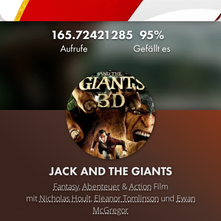
165.724
21
285
95%
Aufrufe
Gefällt es
JACK AND THE GIANTS
Fantasy
,
Abenteuer
&
Action
Film
mit
Nicholas Hoult
,
Eleanor Tomlinson
und
Ewan
McGregor