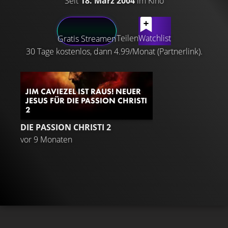
Seit
18. März 2004
im Kino
LATEST CONTENT
Teilen
Watchlist
Gratis Streamen
30 Tage kostenlos, dann 4.99/Monat (Partnerlink).
JIM CAVIEZEL IST RAUS! NEUER
JESUS FÜR DIE PASSION CHRISTI
2
DIE PASSION CHRISTI 2
vor 9 Monaten