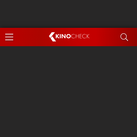
KINO
CHECK
App
DEMNÄCHST IM KINO
Steckerlfischfiasko
Ice Cream Man
Das Ende der Sterne
Exit 8
You, Me & Italy
Marsupilami