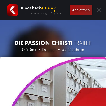
KinoCheck
App öffnen
Kostenlos im Google Play Store
DIE PASSION CHRISTI
TRAILER
0:53min
•
Deutsch
•
vor 2 Jahren