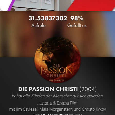
31.538
37
302
98%
Aufrufe
Gefällt es
DIE PASSION CHRISTI
(2004)
Er hat alle Sünden der Menschen auf sich geladen.
Historie
&
Drama
Film
mit
Jim Caviezel
,
Maia Morgenstern
und
Christo Jivkov