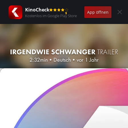
KinoCheck
App öffnen
Kostenlos im Google Play Store
IRGENDWIE SCHWANGER
TRAILER
2:32min
•
Deutsch
•
vor 1 Jahr