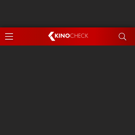
KINO
CHECK
App
DEMNÄCHST IM KINO
Steckerlfischfiasko
Ice Cream Man
Das Ende der Sterne
Exit 8
You, Me & Italy
Marsupilami