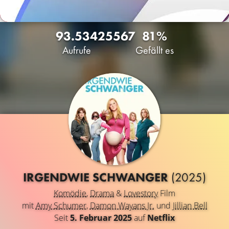
93.534
25
567
81%
Aufrufe
Gefällt es
IRGENDWIE SCHWANGER
(2025)
Komödie
,
Drama
&
Lovestory
Film
mit
Amy Schumer
,
Damon Wayans Jr.
und
Jillian Bell
Seit
5. Februar 2025
auf
Netflix