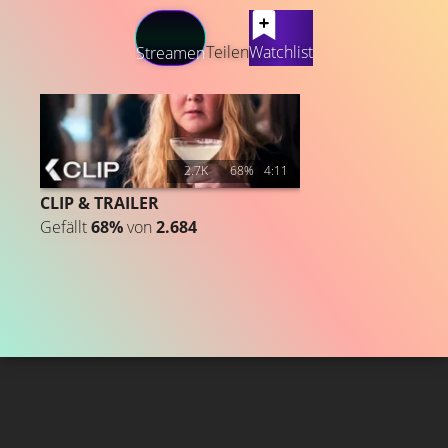
LATEST CONTENT
Teilen
Watchlist
Streamen
2.7K
68%
4:11
CLIP & TRAILER
Gefällt
68%
von
2.684