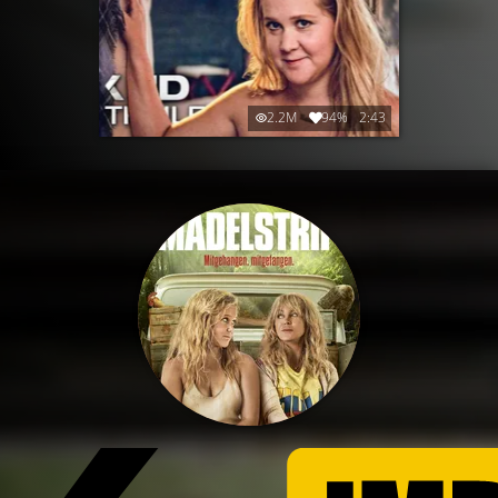
2.2M
94%
2:43