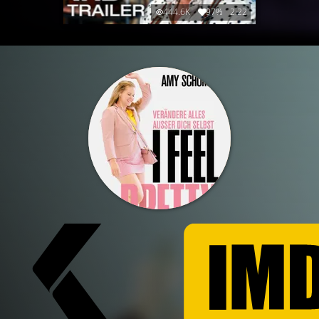
444.6K
97%
2:22