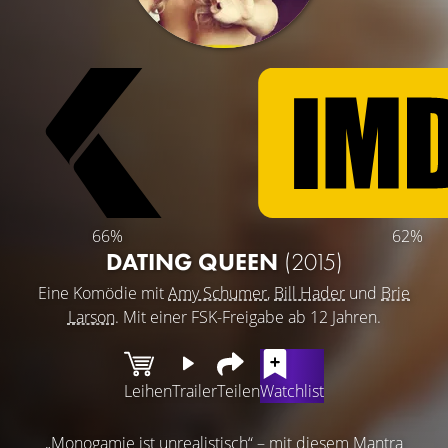
66%
62%
DATING QUEEN
(2015)
Eine Komödie mit
Amy Schumer
,
Bill Hader
und
Brie
Larson
. Mit einer FSK-Freigabe ab 12 Jahren.
Leihen
Trailer
Teilen
Watchlist
„Monogamie ist unrealistisch“ – mit diesem Mantra