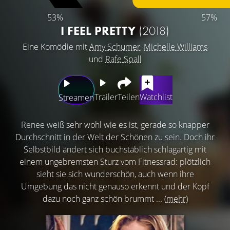
53%
57%
I FEEL PRETTY
(2018)
Eine Komödie mit
Amy Schumer
,
Michelle Williams
und
Rafe Spall
Trailer
Teilen
Watchlist
Streamen
Renee weiß sehr wohl wie es ist, gerade so knapper
Durchschnitt in der Welt der Schönen zu sein. Doch ihr
Selbstbild ändert sich buchstäblich schlagartig mit
einem ungebremsten Sturz vom Fitnessrad: plötzlich
sieht sie sich wunderschön, auch wenn ihre
Umgebung das nicht genauso erkennt und der Kopf
dazu noch ganz schön brummt ...
(mehr)