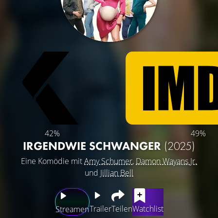
42%
49%
IRGENDWIE SCHWANGER
(2025)
Eine Komödie mit
Amy Schumer
,
Damon Wayans Jr.
und
Jillian Bell
Trailer
Teilen
Watchlist
Streamen