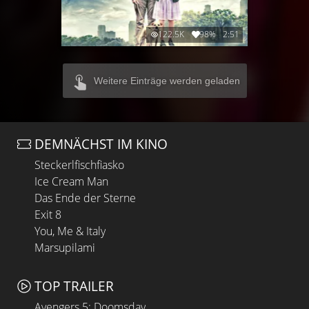
122.5K
98%
2:51
Weitere Einträge werden geladen
DEMNÄCHST IM KINO
Steckerlfischfiasko
Ice Cream Man
Das Ende der Sterne
Exit 8
You, Me & Italy
Marsupilami
TOP TRAILER
Avengers 5: Doomsday