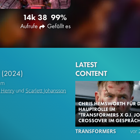
14k
38
99%
Aufrufe
Gefällt es
LATEST
CONTENT
E
(2024)
lm
e Henry
und
Scarlett Johansson
CHRIS HEMSWORTH FÜR D
HAUPTROLLE IM
"TRANSFORMERS X G.I. JO
CROSSOVER IM GESPRÄC
TRANSFORMERS
vor 