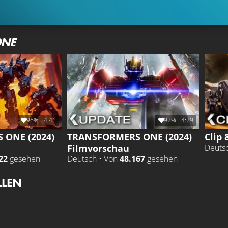
ONE
96%
4:41
92%
4:29
 ONE (2024)
TRANSFORMERS ONE (2024)
Clip 
Filmvorschau
Deuts
22
gesehen
Deutsch • Von
48.167
gesehen
LLEN