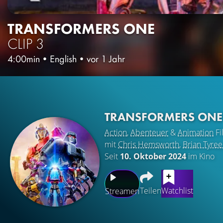
TRANSFORMERS ONE
CLIP 3
4:00min
•
English
•
vor 1 Jahr
TRANSFORMERS ON
Action
,
Abenteuer
&
Animation
Fi
mit
Chris Hemsworth
,
Brian Tyre
Seit
10. Oktober 2024
im Kino
Teilen
Watchlist
Streamen