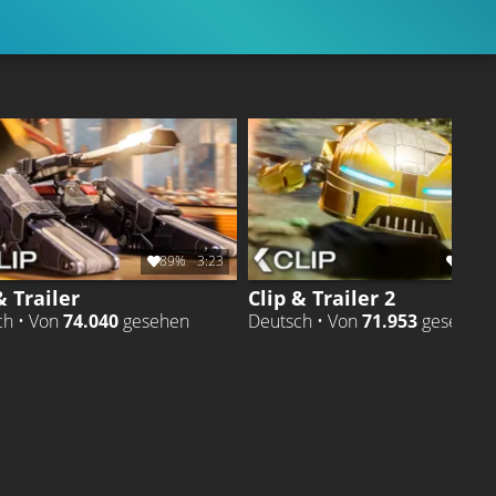
89%
3:23
92%
& Trailer
Clip & Trailer 2
ch • Von
74.040
gesehen
Deutsch • Von
71.953
gesehen