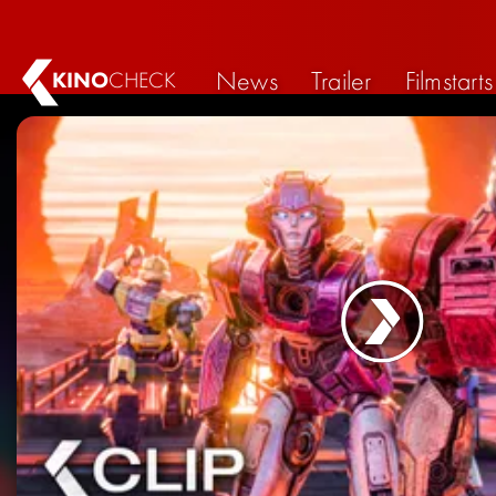
News
Trailer
Filmstarts
KINO
CHECK