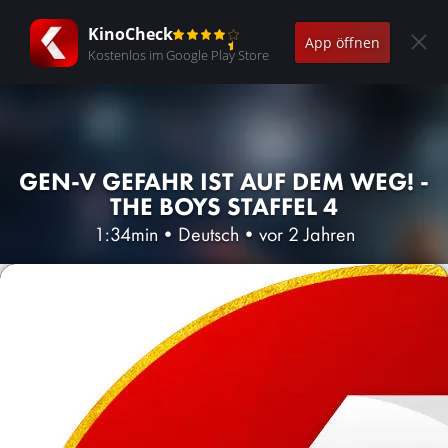
KinoCheck
App öffnen
Kostenlos im Google Play Store
GEN-V GEFAHR IST AUF DEM WEG! -
THE BOYS STAFFEL 4
1:34min
•
Deutsch
•
vor 2 Jahren