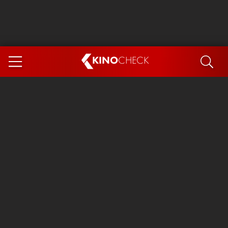
KINO
CHECK
App
DEMNÄCHST IM KINO
Steckerlfischfiasko
Ice Cream Man
Das Ende der Sterne
Exit 8
You, Me & Italy
Marsupilami