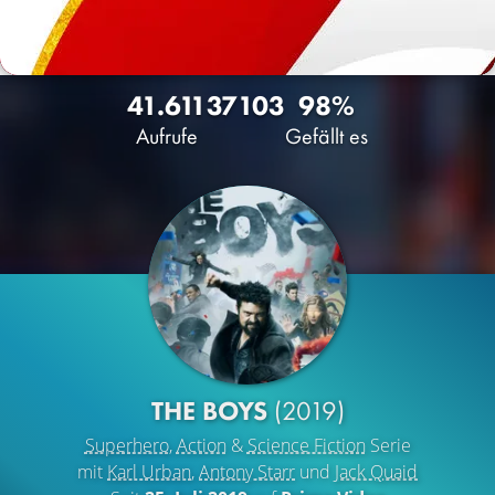
41.611
37
103
98%
Aufrufe
Gefällt es
THE BOYS
(2019)
Superhero
,
Action
&
Science Fiction
Serie
mit
Karl Urban
,
Antony Starr
und
Jack Quaid