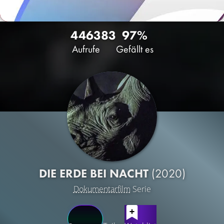
4463
83
97%
Aufrufe
Gefällt es
DIE ERDE BEI NACHT
(2020)
Dokumentarfilm
Serie