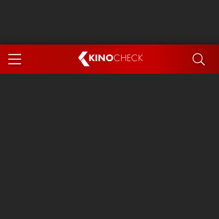
KINO
CHECK
App
DEMNÄCHST IM KINO
Steckerlfischfiasko
Ice Cream Man
Das Ende der Sterne
Exit 8
You, Me & Italy
Marsupilami