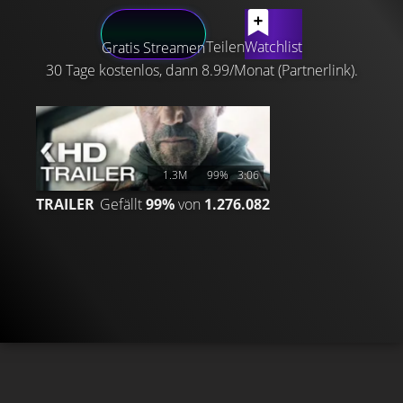
LATEST CONTENT
Teilen
Watchlist
Gratis Streamen
30 Tage kostenlos, dann 8.99/Monat (Partnerlink).
1.3M
99%
3:06
TRAILER
Gefällt
99%
von
1.276.082