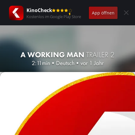
KinoCheck
App öffnen
Kostenlos im Google Play Store
A WORKING MAN
TRAILER 2
2:11min
•
Deutsch
•
vor 1 Jahr