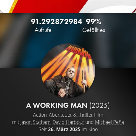
91.292
87
2984
99%
Aufrufe
Gefällt es
A WORKING MAN
(2025)
Action
,
Abenteuer
&
Thriller
Film
mit
Jason Statham
,
David Harbour
und
Michael Peña
Seit
26. März 2025
im Kino