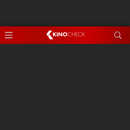
KINO
CHECK
App
DEMNÄCHST IM KINO
Steckerlfischfiasko
Ice Cream Man
Das Ende der Sterne
Exit 8
You, Me & Italy
Marsupilami