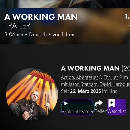
A WORKING MAN
1
TRAILER
3:06min
•
Deutsch
•
vor 1 Jahr
A WORKING MAN
(2
Action
,
Abenteuer
&
Thriller
Film
mit
Jason Statham
,
David Harbour
Seit
26. März 2025
im Kino
3
Teilen
Watchlist
Gratis Streamen