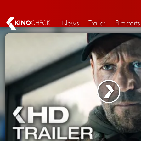
News
Trailer
Filmstarts
KINO
CHECK