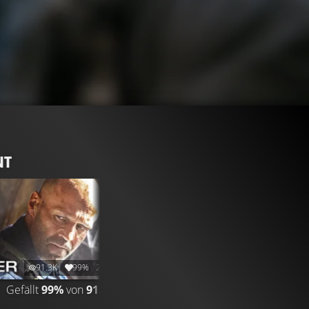
NT
91.3K
99%
2:11
Gefällt
99%
von
91.278