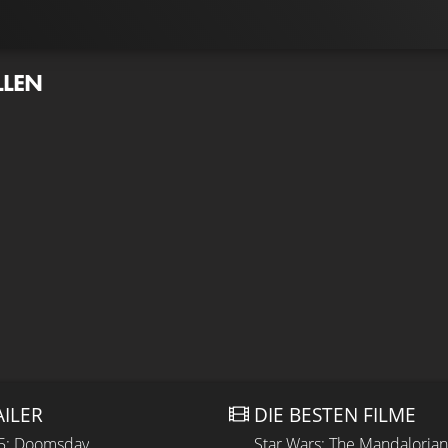
LLEN
AILER
DIE BESTEN FILME
 5: Doomsday
Star Wars: The Mandaloria