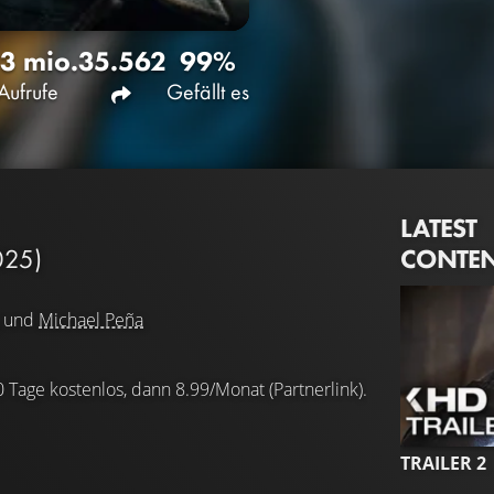
,3 mio.
35.562
99%
Aufrufe
Gefällt es
LATEST
CONTE
025)
und
Michael Peña
0 Tage kostenlos, dann 8.99/Monat (Partnerlink).
TRAILER 2