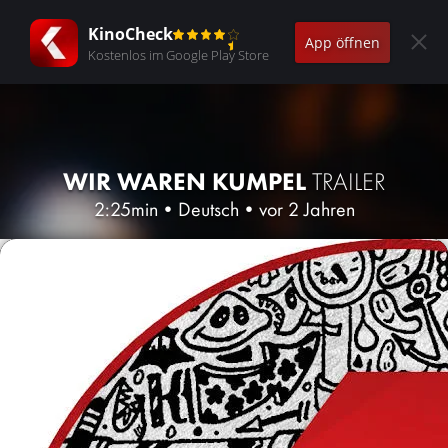
KinoCheck
App öffnen
Kostenlos im Google Play Store
WIR WAREN KUMPEL
TRAILER
2:25min
•
Deutsch
•
vor 2 Jahren