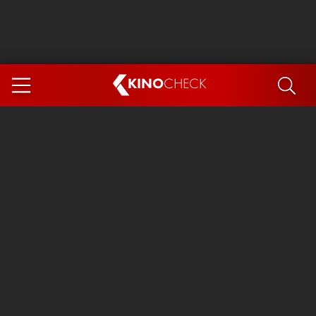
KINO
CHECK
App
DEMNÄCHST IM KINO
Steckerlfischfiasko
Ice Cream Man
Das Ende der Sterne
Exit 8
You, Me & Italy
Marsupilami