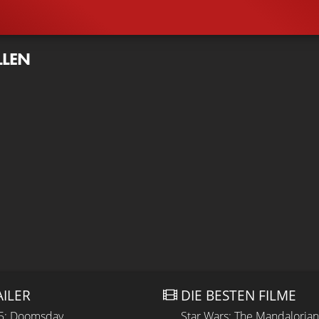
LLEN
AILER
DIE BESTEN FILME
 5: Doomsday
Star Wars: The Mandaloria