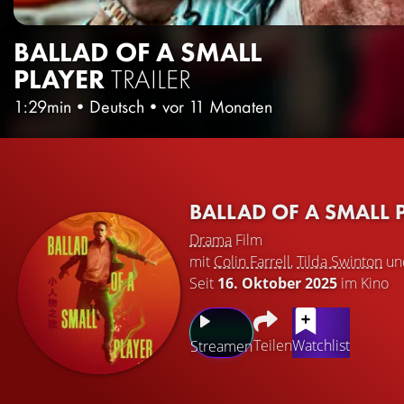
BALLAD OF A SMALL
PLAYER
TRAILER
1:29min
•
Deutsch
•
vor 11 Monaten
BALLAD OF A SMALL 
Drama
Film
mit
Colin Farrell
,
Tilda Swinton
un
Seit
16. Oktober 2025
im Kino
Teilen
Watchlist
Streamen