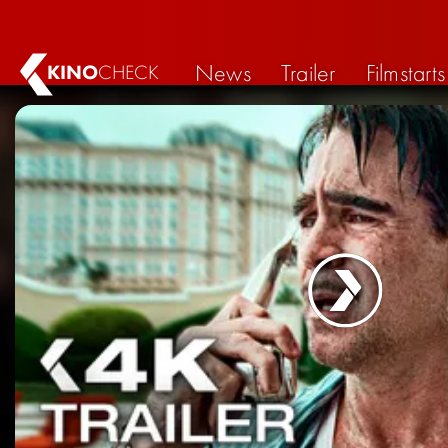
News
Trailer
Filmstarts
KINO
CHECK