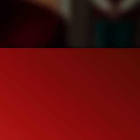
31.3K
96%
2:30
TRAILER 2
Gefällt
96%
von
31.294