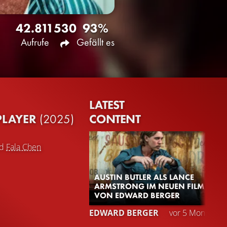
42.811
530
93%
Aufrufe
Gefällt es
LATEST
CONTENT
PLAYER
(2025)
d
Fala Chen
AUSTIN BUTLER ALS LANCE
ARMSTRONG IM NEUEN FILM
VON EDWARD BERGER
EDWARD BERGER
vor 5 Monaten