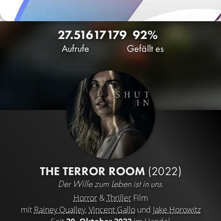
27.516
17
179
92%
Aufrufe
Gefällt es
THE TERROR ROOM
(2022)
Der Wille zum Leben ist in uns.
Horror
&
Thriller
Film
mit
Rainey Qualley
,
Vincent Gallo
und
Jake Horowitz