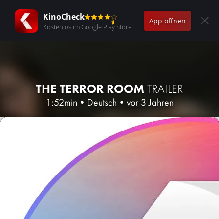
KinoCheck
App öffnen
Kostenlos im Google Play Store
THE TERROR ROOM
TRAILER
1:52min
•
Deutsch
•
vor 3 Jahren