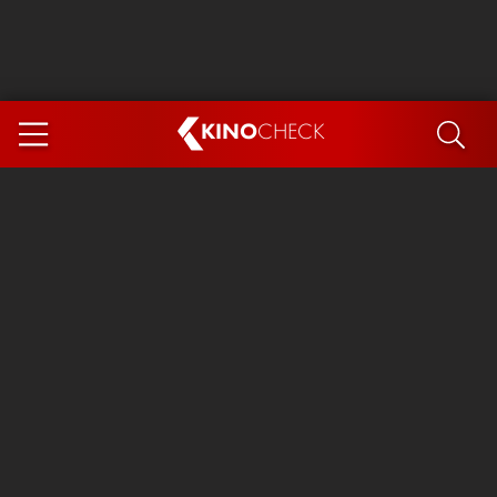
KINO
CHECK
App
DEMNÄCHST IM KINO
Steckerlfischfiasko
The Invite
Ice Cream Man
Das Ende der Sterne
Exit 8
You, Me & Italy