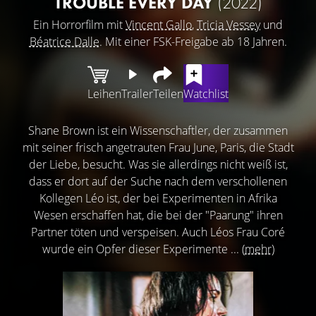
TROUBLE EVERY DAY
(2022)
Ein Horrorfilm mit
Vincent Gallo
,
Tricia Vessey
und
Béatrice Dalle
. Mit einer FSK-Freigabe ab 18 Jahren.
Leihen
Trailer
Teilen
Watchlist
Shane Brown ist ein Wissenschaftler, der zusammen
mit seiner frisch angetrauten Frau June, Paris, die Stadt
der Liebe, besucht. Was sie allerdings nicht weiß ist,
dass er dort auf der Suche nach dem verschollenen
Kollegen Léo ist, der bei Experimenten in Afrika
Wesen erschaffen hat, die bei der "Paarung" ihren
Partner töten und verspeisen. Auch Léos Frau Coré
wurde ein Opfer dieser Experimente ...
(mehr)