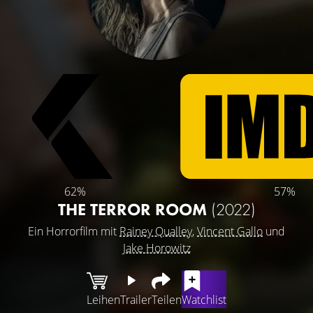
62%
57%
THE TERROR ROOM
(2022)
Ein Horrorfilm mit
Rainey Qualley
,
Vincent Gallo
und
Jake Horowitz
Leihen
Trailer
Teilen
Watchlist