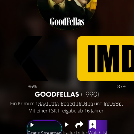
86%
87%
GOODFELLAS
(1990)
Ein Krimi mit
Ray Liotta
,
Robert De Niro
und
Joe Pesci
.
Mit einer FSK-Freigabe ab 16 Jahren.
Trailer
Teilen
Watchlist
Gratis Streamen