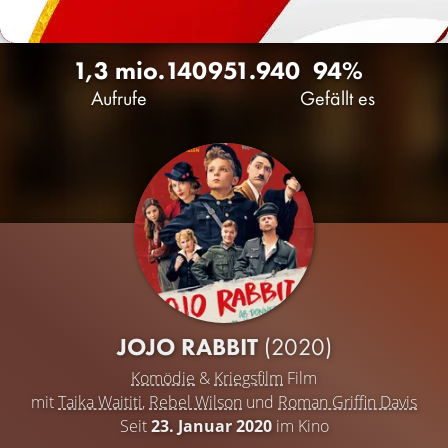
1,3 mio.
1409
51.940
94%
Aufrufe
Gefällt es
JOJO RABBIT
(2020)
Komödie
&
Kriegsfilm
Film
mit
Taika Waititi
,
Rebel Wilson
und
Roman Griffin Davis
Seit
23. Januar 2020
im Kino