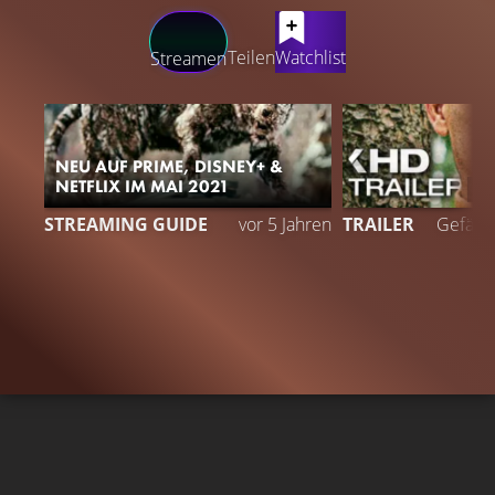
LATEST CONTENT
Teilen
Watchlist
Streamen
NEU AUF PRIME, DISNEY+ &
NETFLIX IM MAI 2021
2
STREAMING GUIDE
vor 5 Jahren
TRAILER
Gefällt