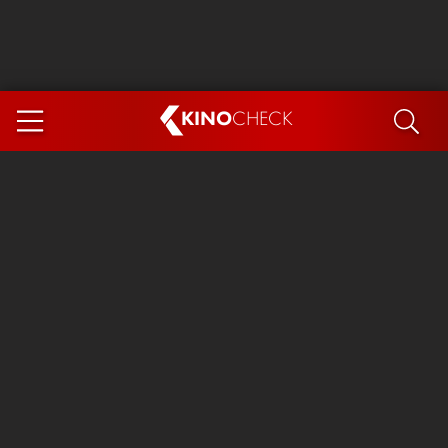
KINO
CHECK
App
DEMNÄCHST IM KINO
Steckerlfischfiasko
Ice Cream Man
Das Ende der Sterne
Exit 8
You, Me & Italy
Marsupilami