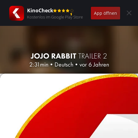
KinoCheck
App öffnen
Kostenlos im Google Play Store
JOJO RABBIT
TRAILER 2
2:31min
•
Deutsch
•
vor 6 Jahren