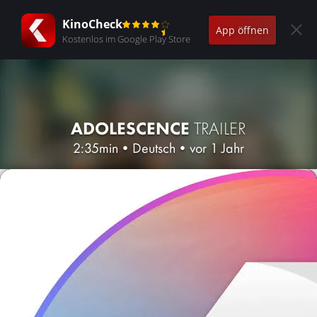
KinoCheck
App öffnen
Kostenlos im Google Play Store
ADOLESCENCE
TRAILER
2:35min
•
Deutsch
•
vor 1 Jahr