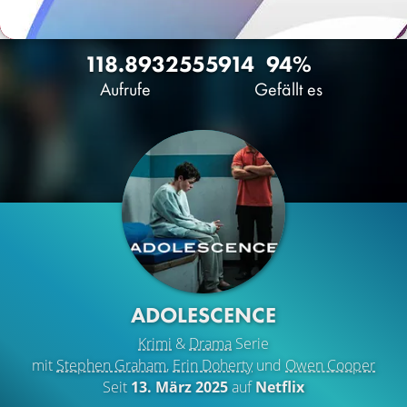
118.893
255
5914
94%
Aufrufe
Gefällt es
ADOLESCENCE
Krimi
&
Drama
Serie
mit
Stephen Graham
,
Erin Doherty
und
Owen Cooper
Seit
13. März 2025
auf
Netflix