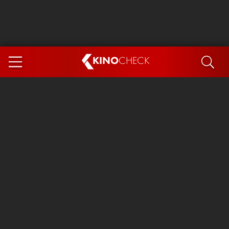
KINO
CHECK
App
DEMNÄCHST IM KINO
Steckerlfischfiasko
Ice Cream Man
Das Ende der Sterne
Exit 8
You, Me & Italy
Marsupilami