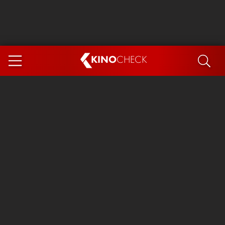
KINO
CHECK
App
DEMNÄCHST IM KINO
Steckerlfischfiasko
Ice Cream Man
Das Ende der Sterne
Exit 8
You, Me & Italy
Marsupilami