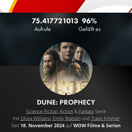
75.417
72
1013
96%
Aufrufe
Gefällt es
DUNE: PROPHECY
Science Fiction
,
Action
&
Fantasy
Serie
mit
Olivia Williams
,
Emily Watson
und
Travis Fimmel
Seit
18. November 2024
auf
WOW Filme & Serien