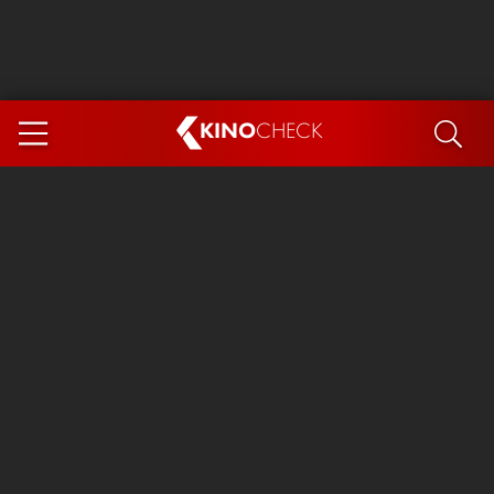
KINO
CHECK
App
DEMNÄCHST IM KINO
Steckerlfischfiasko
Ice Cream Man
Das Ende der Sterne
Exit 8
You, Me & Italy
Marsupilami