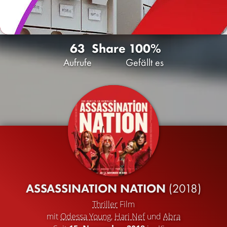
63
Share
100%
Aufrufe
Gefällt es
ASSASSINATION NATION
(2018)
Thriller
Film
mit
Odessa Young
,
Hari Nef
und
Abra