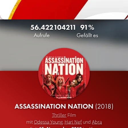
56.422
104
211
91%
Aufrufe
Gefällt es
ASSASSINATION NATION
(2018)
Thriller
Film
mit
Odessa Young
,
Hari Nef
und
Abra