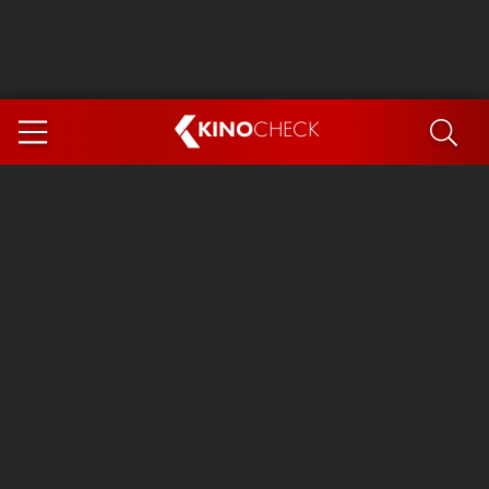
KINO
CHECK
App
DEMNÄCHST IM KINO
Steckerlfischfiasko
Ice Cream Man
Das Ende der Sterne
Exit 8
You, Me & Italy
Marsupilami