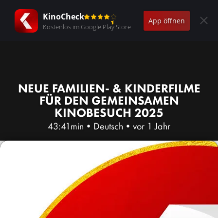
KinoCheck
App öffnen
Kostenlos im Google Play Store
NEUE FAMILIEN- & KINDERFILME
FÜR DEN GEMEINSAMEN
KINOBESUCH 2025
43:41min
•
Deutsch
•
vor 1 Jahr