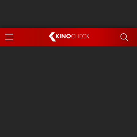
KINO
CHECK
App
DEMNÄCHST IM KINO
Steckerlfischfiasko
Ice Cream Man
Das Ende der Sterne
Exit 8
You, Me & Italy
Marsupilami